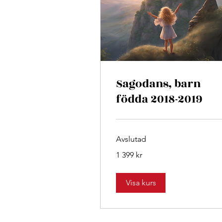
Sagodans, barn
födda 2018-2019
Avslutad
1 399
1 399 kr
svenska
kronor
Visa kurs