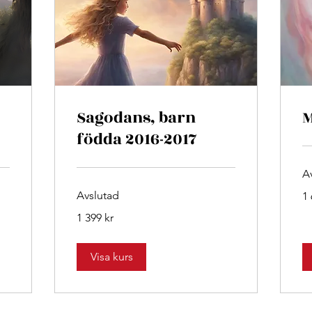
Sagodans, barn
M
födda 2016-2017
A
1 
Avslutad
1 
sv
kr
1 399
1 399 kr
svenska
kronor
Visa kurs