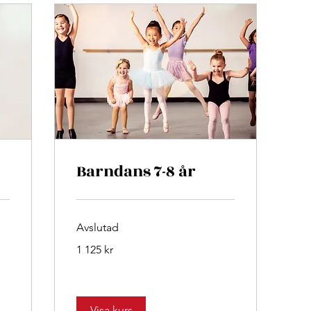
Barndans 7-8 år
Avslutad
1 125
1 125 kr
svenska
kronor
Visa kurs