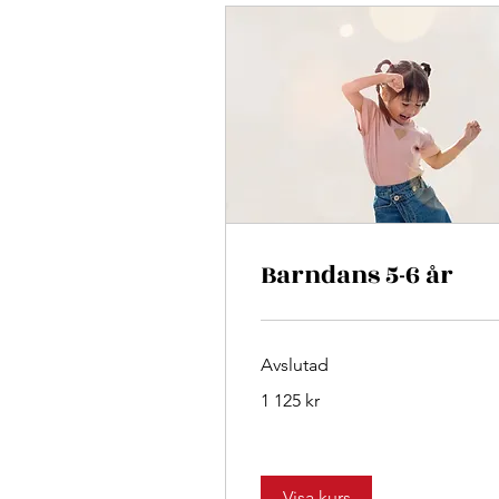
Barndans 5-6 år
Avslutad
1 125
1 125 kr
svenska
kronor
Visa kurs