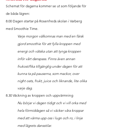
Schemat för dagarna kommer se ut som följande för
de båda lägren:
8.00 Dagen startar på Rosenfreds skolan i Varberg
med Smoothie Time.
Varje morgon välkomnas man med en färsk
gjord smoothie för att fylla kroppen med
energi och vätska utan att tynga kroppen
inför vårt danspass
. Finns även annan
frukost/fika
tillgänglig
under dagen för att
kunna ta på pauserna, som mackor, over
night oats, frukt, juice och liknande, lite olika
varje dag.
8.30 Väckning av kroppen och uppvärmning
Nu börjar vi dagen tidigt och vi vill orka med
hela förmiddagen så vi väcker våra kroppar
med att värma upp oss i lugn och ro, i linje
med lägrets dansstilar.