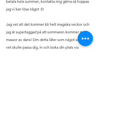
betala hela summan, kontakta mig gärna så hoppas
jag vi kan lösa något :D
Jag vet att det kommer bli helt magiska veckor och
jag är supertaggad på att sommaren kommer med
massor av dans! Om detta låter som något som du
vet skulle passa dig, in och boka din plats via
formuläret nedan. Om ni har
frågor så hör gärna av
er till
amandaalmer@acreative.se
, jag besvarar era
frågor med glädje!
Anmälan till dansläger tonår
- forts/avancerad nivå
Förnamn elev