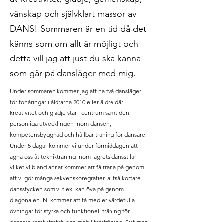
vänskap och självklart massor av
DANS! Sommaren är en tid då det
känns som om allt är möjligt och
detta vill jag att just du ska känna
som går på dansläger med mig.
Under sommaren kommer jag att ha två dansläger
för tonåringar i åldrarna 2010 eller äldre där
kreativitet och glädje står i centrum samt den
personliga utvecklingen inom dansen,
kompetensbyggnad och hållbar träning för dansare.
Under 5 dagar kommer vi under förmiddagen att
ägna oss åt teknikträning inom lägrets dansstilar
vilket vi bland annat kommer att få träna på genom
att vi gör många sekvenskoregrafier, alltså kortare
dansstycken som vi t.ex. kan öva på genom
diagonalen. Ni kommer att få med er värdefulla
övningar för styrka och funktionell träning för
dansare samt stretch och mobilitetsträning. Sist men