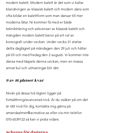
modern balett. Modern balett är det som vi kallar
blandningen av klassisk balett och modern dans som
ofta bildar en balettform som man dansar till mer
moderna låtar. Ni kommer få med er både
teknikträning och sekvenser av klassisk balett och
mängden modern balett beror på ert val av
koreografi
under veckan.
Under vecka 31 startar
detta daglägret på måndagen den 29 juli och håller
på till och med fredag den 2 augusti. Vi kommer inte
dansa med tåspets denna veckan, men en massa
annat kul och utmaningar blir det.
9 av 16 platser kvar
Nivån på dessa två
lägren
ligger på
fortsättning/avancerad nivå. Är du osäker på om det
är rätt nivå för dig, kontakta mig gärna på
amandaalmer@acreative.se
eller via min telefon
070-6539122
så kan vi prata vidare.
Schema för dagarna