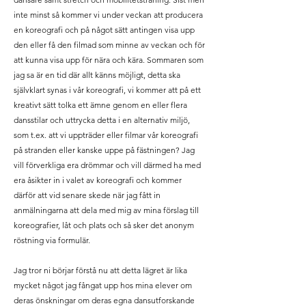
inte minst så kommer vi under veckan att producera
en koreografi och på något sätt antingen visa upp
den eller få den filmad som minne av veckan och för
att kunna visa upp för nära och kära. Sommaren som
jag sa är en tid där allt känns
möjligt
, detta ska
självklart synas i vår
koreografi
, vi
kommer
att på ett
kreativt sätt tolka ett ämne genom en eller flera
dansstilar och uttrycka detta i en alternativ miljö,
som t.ex. att vi uppträder eller filmar vår koreografi
på stranden eller kanske uppe på fästningen?
Jag
vill förverkliga era drömmar och vill därmed ha med
era åsikter in i valet av koreografi och kommer
därför att vid senare skede när jag fått in
anmälningarna att dela med mig av mina förslag till
koreografier, låt och plats och så sker det anonym
röstning via formulär.
Jag tror ni börjar förstå nu att detta lägret är lika
mycket något jag fångat upp hos mina elever om
deras önskningar om deras egna dansutforskande