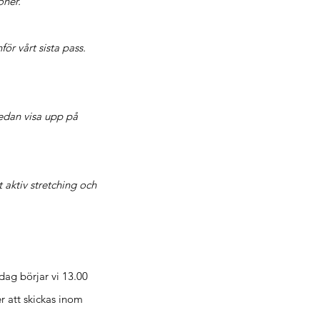
oner.
ör vårt sista pass.
sedan visa upp på
t aktiv
stretching
och
ag börjar vi 13.00
r att skickas inom