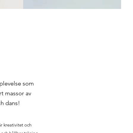
pplevelse som
rt massor av
ch dans!
r kreativitet och