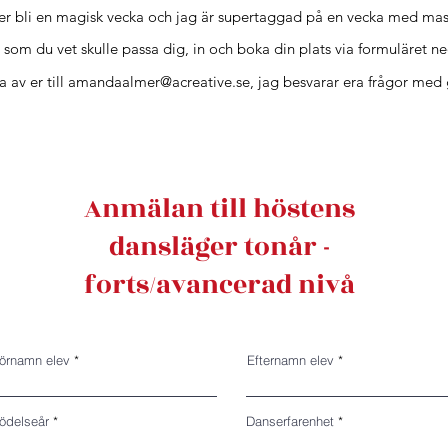
er bli en magisk vecka och jag är supertaggad på en vecka med ma
 som du vet skulle passa dig, in och boka din plats via formuläret 
 av er till
amandaalmer@acreative.se
, jag besvarar era frågor med 
Anmälan till höstens
dansläger tonår -
forts/avancerad nivå
örnamn elev
Efternamn elev
ödelseår
Danserfarenhet