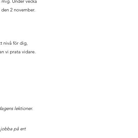
n mig.
Under vecka
ag den 2 november.
 nivå för dig,
an vi prata vidare.
dagens lektioner.
 jobba på ert