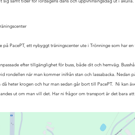
t sig samt tider för lördagens dans och uppvninsingsdag ut i åkulla
räningscenter
e på PacePT, ett nybyggt träningscenter ute i Trönninge som har en fa
anpassade efter tillgänglighet för buss, både dit och hemväg. Busshå
vid rondellen när man kommer inifrån stan och lassabacka. Nedan på
 då heter krogen och hur man sedan går bort till PacePT. Ni kan äv
ndes ut om man vill det. Har ni frågor om transport är det bara att s