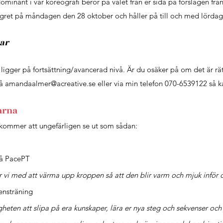
ominant i vår koreografi beror på valet från er sida på förslagen frå
lägret på måndagen den 28 oktober och håller på till och med lörd
var
ligger på fortsättning/avancerad nivå. Är du osäker på om det är rätt
på
amandaalmer@acreative.se
eller via min telefon 070-6539122 så k
arna
kommer att ungefärligen se ut som sådan:
på PacePT
r vi med att värma upp kroppen så att den blir varm och mjuk inför 
ensträning
gheten att slipa på era kunskaper, lära er nya steg och sekvenser och