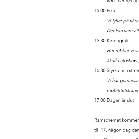
konstnärliga u
15.00 Fika
Vi fyller på vår
Det kan vara all
15.30 Koreografi
Här jobbar vi v
åkulla eldshow
16.30 Styrka och stret
Vi har gemensam
mobilitetsträni
17.00 Dagen är slut
Ramschemat kommer un
till 17, någon dag da