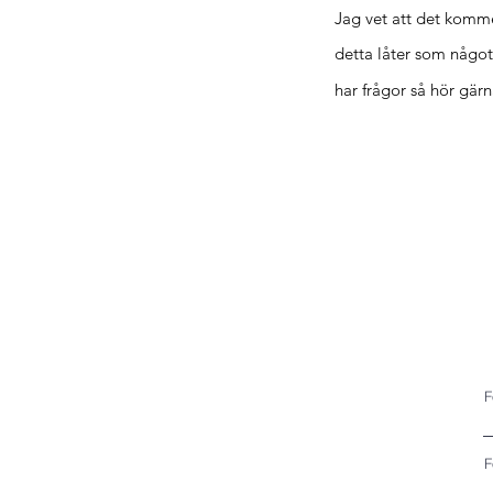
Jag vet att det komm
detta låter som något
har
frågor så hör gärna
F
F