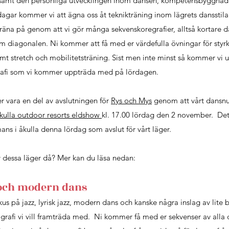
m samt den personliga utvecklingen inom dansen, kompetensbyggnad 
agar kommer vi att ägna oss åt teknikträning inom lägrets dansstilar
räna på genom att vi gör många sekvenskoregrafier, alltså kortare 
m diagonalen. Ni kommer att få med er värdefulla övningar för styrk
amt stretch och mobilitetsträning. Sist men inte minst så kommer vi 
rafi som vi kommer uppträda med på lördagen.
vara en del av avslutningen för
Rys och Mys
genom att vårt dansn
kulla outdoor resorts eldshow
kl. 17.00 lördag den 2 november. De
ans i åkulla denna lördag som avslut för vårt läger.
av dessa läger då? Mer kan du läsa nedan:
z och modern dans
okus på jazz, lyrisk jazz, modern dans och kanske några inslag av lite
ografi vi vill framträda med. Ni kommer få med er sekvenser av alla d