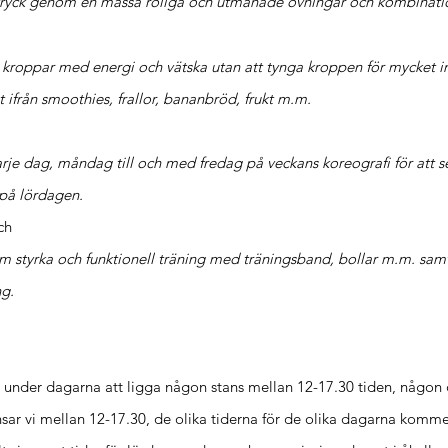
ttryck genom en massa roliga och
utmanade
övningar och kombinati
a kroppar med energi och vätska utan att tynga kroppen för mycket inf
t ifrån smoothies, frallor, bananbröd, frukt m.m.
arje dag, måndag till och med fredag på veckans koreografi för att 
 på lördagen.
ch
 styrka och funktionell träning med träningsband, bollar m.m. sam
ng.
der dagarna att ligga någon stans mellan 12-17.30 tiden, någon d
nsar vi mellan 12-17.30, de olika tiderna för de olika dagarna komme