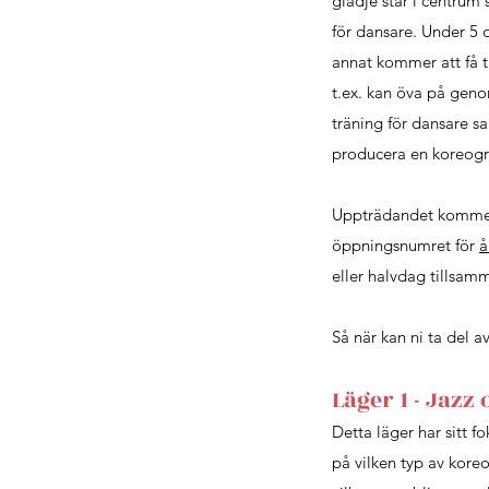
glädje står i centru
för dansare. Under 5 d
annat kommer att få t
t.ex. kan öva på geno
träning för dansare s
producera en koreog
Uppträdandet kommer 
öppningsnumret för
å
eller halvdag tillsamm
Så när kan ni ta del 
Läger 1 - Jaz
Detta läger har sitt f
på vilken typ av kore