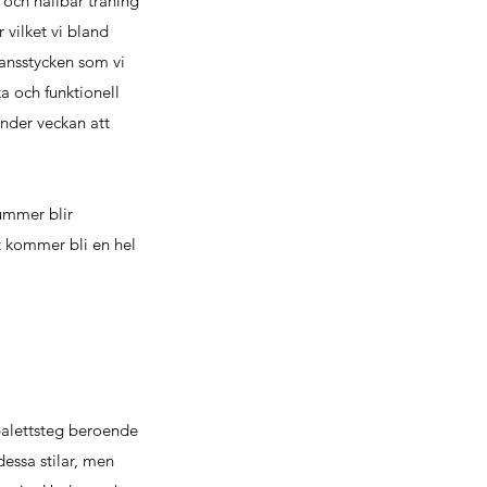
och hållbar träning
 vilket vi bland
dansstycken som vi
a och funktionell
under veckan att
ummer blir
t kommer bli en hel
 balettsteg beroende
essa stilar, men