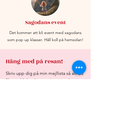
Sagodans event
Det kommer att bli event med sagodans
som pop up klasser. Håll koll på hemsidan!
Häng med på resan!
Skriv upp dig på min mejllista så att du
får meddelande om när event sker i
sommar samt information om höstens
kurser! Ni får också gärna längst ner i
formuläret skriva vad ni är intresserade
av i form av kurser, event och dansstil.
Förnamn