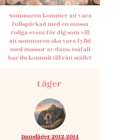
Sommaren kommer att vara
fullspäckad med en massa
roliga event för dig som vill
att sommaren ska vara fylld
med massor av dans. Isåfall
har du kommit till rätt ställe!
Läger
Dansläger 2012-2014